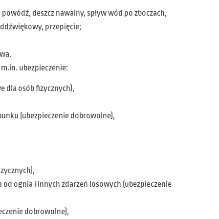
d, powódź, deszcz nawalny, spływ wód po zboczach,
naddźwiękowy, przepięcie;
twa.
m.in. ubezpieczenie:
dla osób fizycznych),
bunku (ubezpieczenie dobrowolne),
izycznych),
 od ognia i innych zdarzeń losowych (ubezpieczenie
ieczenie dobrowolne),