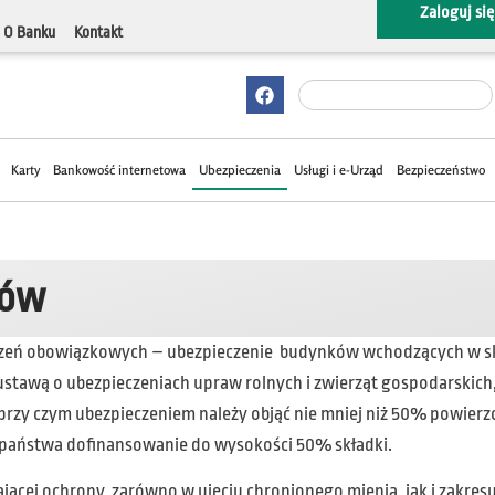
Zaloguj się
O Banku
Kontakt
Karty
Bankowość internetowa
Ubezpieczenia
Usługi i e-Urząd
Bezpieczeństwo
ków
ieczeń obowiązkowych – ubezpieczenie budynków wchodzących w s
stawą o ubezpieczeniach upraw rolnych i zwierząt gospodarskich,
zy czym ubezpieczeniem należy objąć nie mniej niż 50% powierzc
 państwa dofinansowanie do wysokości 50% składki.
ącej ochrony, zarówno w ujęciu chronionego mienia, jak i zakres