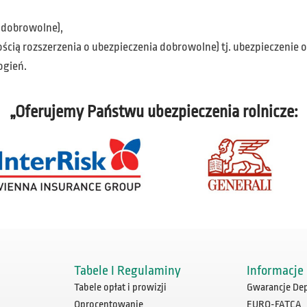
 dobrowolne),
ią rozszerzenia o ubezpieczenia dobrowolne) tj. ubezpieczenie o
ogień.
„Oferujemy Państwu ubezpieczenia rolnicze:
Tabele I Regulaminy
Informacje
Tabele opłat i prowizji
Gwarancje De
Oprocentowanie
EURO-FATCA