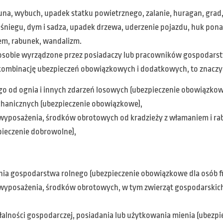
runa, wybuch, upadek statku powietrznego, zalanie, huragan, gra
ór śniegu, dym i sadza, upadek drzewa, uderzenie pojazdu, huk po
em, rabunek, wandalizm.
 osobie wyrządzone przez posiadaczy lub pracowników gospodars
kombinację ubezpieczeń obowiązkowych i dodatkowych, to znaczy 
od ognia i innych zdarzeń losowych (ubezpieczenie obowiązkowe 
chanicznych (ubezpieczenie obowiązkowe),
, wyposażenia, środków obrotowych od kradzieży z włamaniem i ra
pieczenie dobrowolne),
ania gospodarstwa rolnego (ubezpieczenie obowiązkowe dla osób f
 wyposażenia, środków obrotowych, w tym zwierząt gospodarskich
łalności gospodarczej, posiadania lub użytkowania mienia (ubezp