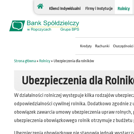
treści
Klienci Indywidualni
Firmy i Instytucje
Rolnicy
Kredyty
Rachunki
Oszczędności
Strona główna
»
Rolnicy
»
Ubezpieczenia dla rolników
Ubezpieczenia dla Rolni
W działalności rolniczej występuje kilka rodzajów ubezp
odpowiedzialności cywilnej rolnika. Dodatkowo zgodnie z u
obowiązek zawarcia umowy ubezpieczenia upraw rolnych, pr
ubezpieczenia obowiązkowego rolnik otrzymuje z budżetu
Ubezpieczenia obowiązkowe nie stanowią jednak wystarczaj