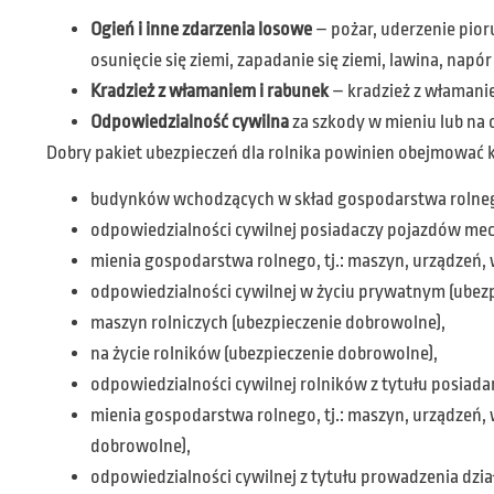
Ogień i inne zdarzenia losowe
– pożar, uderzenie pio
osunięcie się ziemi, zapadanie się ziemi, lawina, nap
Kradzież z włamaniem i rabunek
– kradzież z włamani
Odpowiedzialność cywilna
za szkody w mieniu lub na
Dobry pakiet ubezpieczeń dla rolnika powinien obejmować 
budynków wchodzących w skład gospodarstwa rolnego 
odpowiedzialności cywilnej posiadaczy pojazdów me
mienia gospodarstwa rolnego, tj.: maszyn, urządzeń
odpowiedzialności cywilnej w życiu prywatnym (ubez
maszyn rolniczych (ubezpieczenie dobrowolne),
na życie rolników (ubezpieczenie dobrowolne),
odpowiedzialności cywilnej rolników z tytułu posiad
mienia gospodarstwa rolnego, tj.: maszyn, urządzeń,
dobrowolne),
odpowiedzialności cywilnej z tytułu prowadzenia dzia