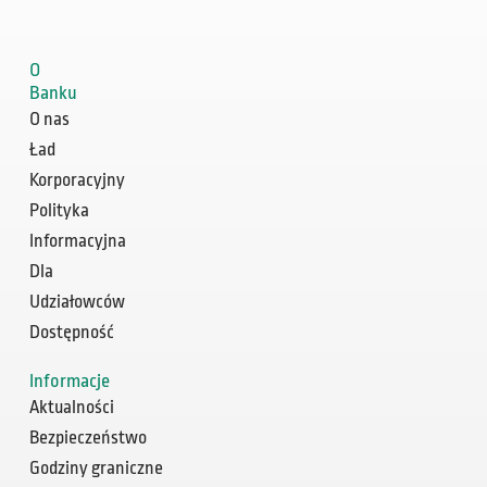
O
Banku
O nas
Ład
Korporacyjny
Polityka
Informacyjna
Dla
Udziałowców
Dostępność
Informacje
Aktualności
Bezpieczeństwo
Godziny graniczne