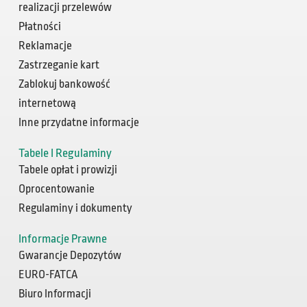
realizacji przelewów
Płatności
Reklamacje
Zastrzeganie kart
Zablokuj bankowość
internetową
Inne przydatne informacje
Tabele I Regulaminy
Tabele opłat i prowizji
Oprocentowanie
Regulaminy i dokumenty
Informacje Prawne
Gwarancje Depozytów
EURO-FATCA
Biuro Informacji