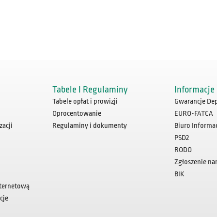
Tabele I Regulaminy
Informacje
Tabele opłat i prowizji
Gwarancje De
Oprocentowanie
EURO-FATCA
zacji
Regulaminy i dokumenty
Biuro Informa
PSD2
RODO
Zgłoszenie na
BIK
ternetową
cje