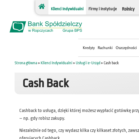
treści
Klienci Indywidualni
Firmy i Instytucje
Rolnicy
Kredyty
Rachunki
Oszczędności
Strona główna
»
Klienci Indywidualni
»
Usługi i e-Urząd
»
Cash back
Cash Back
Cashback to usługa, dzięki której możesz wypłacić gotówkę przy 
– np. gdy robisz zakupy.
Niezależnie od tego, czy wydasz kilka czy kilkaset złotych, z
oferujących Cashback.