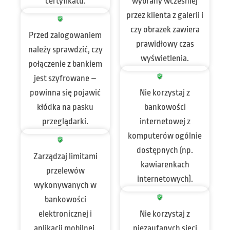
certyfikatu.
wybrany wcześniej
przez klienta z galerii i
czy obrazek zawiera
Przed zalogowaniem
prawidłowy czas
należy sprawdzić, czy
wyświetlenia.
połączenie z bankiem
jest szyfrowane –
powinna się pojawić
Nie korzystaj z
kłódka na pasku
bankowości
przeglądarki.
internetowej z
komputerów ogólnie
dostępnych (np.
Zarządzaj limitami
kawiarenkach
przelewów
internetowych).
wykonywanych w
bankowości
elektronicznej i
Nie korzystaj z
aplikacji mobilnej.
niezaufanych sieci