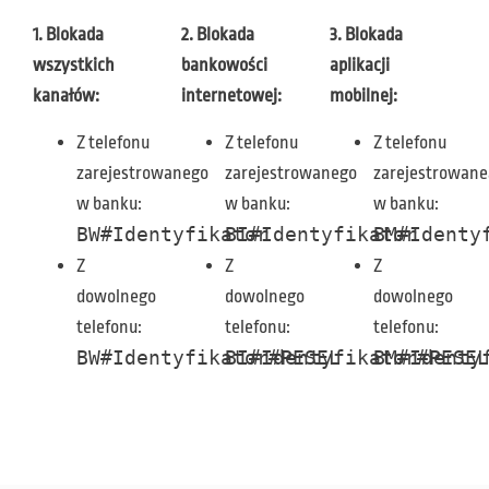
1. Blokada
2. Blokada
3. Blokada
wszystkich
bankowości
aplikacji
kanałów:
internetowej:
mobilnej:
Z telefonu
Z telefonu
Z telefonu
zarejestrowanego
zarejestrowanego
zarejestrowane
w banku:
w banku:
w banku:
BW#Identyfikator
BI#Identyfikator
BM#Identy
Z
Z
Z
dowolnego
dowolnego
dowolnego
telefonu:
telefonu:
telefonu:
BW#Identyfikator#PESEL
BI#Identyfikator#PESEL
BM#Identy